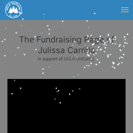
The Fundraising Page of
Julissa Carrillo
In support of UCLA UniCamp.